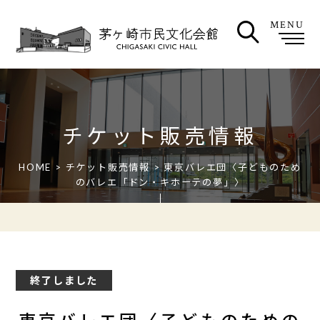
MENU
チケット販売情報
HOME
>
チケット販売情報
> 東京バレエ団〈子どものため
のバレエ「ドン・キホーテの夢」〉
終了しました