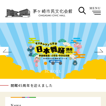
MENU
SCROLL
開館45周年を迎えました
News