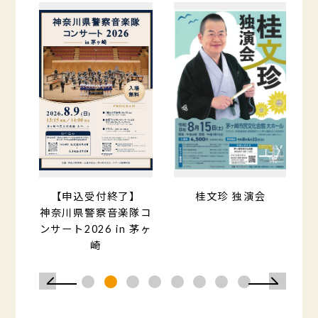
【申込受付終了】
桂文珍 独演会
スラ
神奈川県警察音楽隊コ
ンサート2026 in 茅ヶ
崎