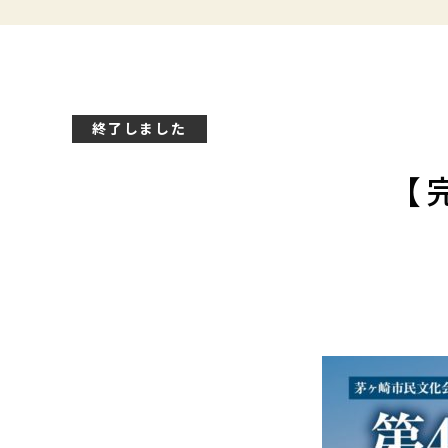
終了しました
【