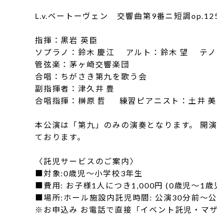
L.v.ベートーヴェン 交響曲第9番ニ短調op.1
指揮：黒岩 英臣
ソプラノ：鈴木 慶江 アルト：鈴木 望 テノ
管弦楽：茅ヶ崎交響楽団
合唱：ちがさき第九を歌う会
副指揮者：津久井 豊
合唱指揮：榊原 哲 練習ピアニスト：土井 美
本公演は「第九」のみの演奏となります。 開
ております。
〈託児サービスのご案内〉
■対象:0歳児～小学校3年生
■費用: お子様1人につき1,000円 (0歳児〜1歳児
■場所:ホール施設内託児時間: 公演30分前～
※お申込み お電話で直接「イベント託児・マザーズ」 へ