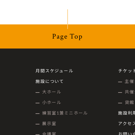
Page Top
月間スケジュール
チケッ
施設について
主催
大ホール
共催
小ホール
貸館
練習室1兼ミニホール
施設利
展示室
アクセ
会議室
お問い