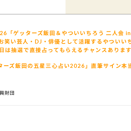
26
「ゲッターズ飯田＆やついいちろう 二人会 i
お笑い芸人・DJ・俳優として活躍するやついい
日は抽選で直接占ってもらえるチャンスありま
ターズ飯田の五星三心占い2026」直筆サイン本
興財団