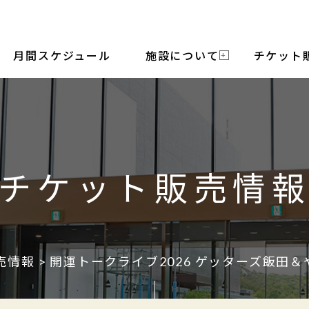
月間スケジュール
施設について
チケット
チケット販売情
売情報
> 開運トークライブ2026 ゲッターズ飯田＆や