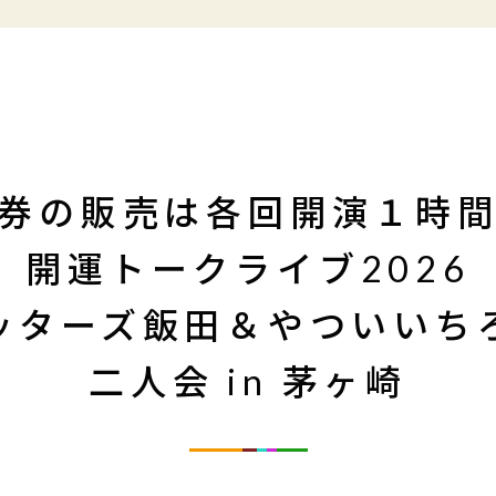
券の販売は各回開演１時
開運トークライブ2026
ッターズ飯田＆やついいち
二人会 in 茅ヶ崎