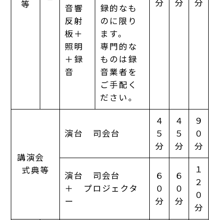
分
分
分
等
音響
録的なも
反射
のに限り
板＋
ます。
照明
専門的な
＋録
ものは録
音
音業者を
ご手配く
ださい。
４
４
９
演台 司会台
５
５
０
分
分
分
講演会
１
式典等
演台 司会台
６
６
２
＋ プロジェクタ
０
０
０
ー
分
分
分