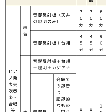
３
３
６
音響反射板（天井
０
０
０
の照明のみ）
分
分
分
練
習
４
４
９
音響反射板＋台組
５
５
０
分
分
分
音響反射板＋台組
＋照明＋カゲアナ
ピア
ノ発
会館で
表会
の録音
吹奏
は
楽・
記録的
合唱
なもの
１
９
９
等
音響反
に限り