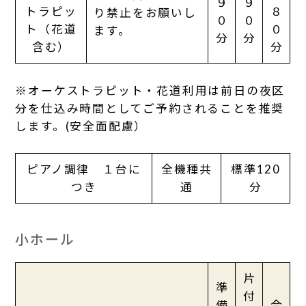
９
９
トラピッ
８
り禁止をお願いし
０
０
ト（花道
０
ます。
分
分
含む）
分
※オーケストラピット・花道利用は前日の夜区
分を仕込み時間としてご予約されることを推奨
します。(安全面配慮）
ピアノ調律 １台に
全機種共
標準120
つき
通
分
小ホール
片
準
付
備
合