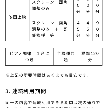
スクリーン 画角
０
０
０
調整のみ
分
分
分
映画上映
スクリーン 画角
４
４
９
調整のみ ＋ 監
５
５
０
督挨拶 等
分
分
分
ピアノ調律 １台に
全機種共
標準120
つき
通
分
※上記の所要時間はあくまでも目安です。
3. 連続利用期間
同一の内容で連続利用できる期間は次の通りで