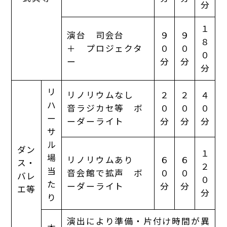
分
１
演台 司会台
９
９
８
＋ プロジェクタ
０
０
０
ー
分
分
分
リ
リノリウムなし
２
２
４
ハ
音ラジカセ等 ボ
０
０
０
ー
ーダーライト
分
分
分
サ
ル
ダン
１
場
リノリウムあり
６
６
ス・
２
当
音会館で拡声 ボ
０
０
バレ
０
た
ーダーライト
分
分
エ等
分
り
演出により準備・片付け時間が異