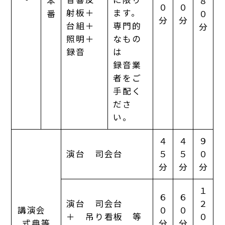
本
８
０
０
射板＋
ます。
番
０
分
分
台組＋
専門的
分
照明＋
なもの
録音
は
録音業
者をご
手配く
ださ
い。
４
４
９
演台 司会台
５
５
０
分
分
分
１
６
６
演台 司会台
２
講演会
０
０
＋ 吊り看板 等
０
式典等
分
分