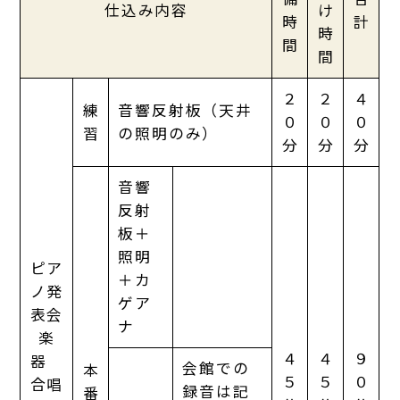
仕込み内容
け
時
計
時
間
間
２
２
４
練
音響反射板（天井
０
０
０
習
の照明のみ）
分
分
分
音響
反射
板＋
照明
ピア
＋カ
ノ発
ゲア
表会
ナ
楽
４
４
９
器
会館での
本
５
５
０
合唱
録音は記
番