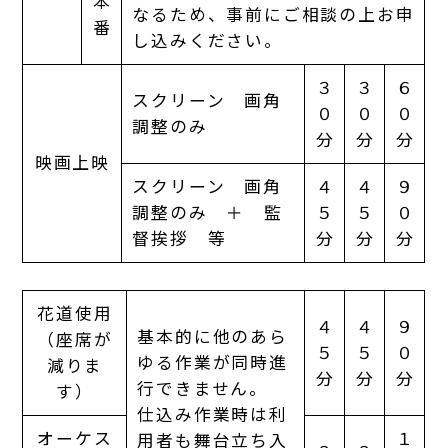
本
なるため、事前にご相談の上お申
番
し込みください。
３
３
６
スクリーン 画角
０
０
０
調整のみ
分
分
分
映画上映
スクリーン 画角
４
４
９
調整のみ ＋ 監
５
５
０
督挨拶 等
分
分
分
花道使用
４
４
９
基本的に他のあら
（座席が
５
５
０
ゆる作業が同時進
減りま
分
分
分
行できません。
す）
仕込み作業時は利
オーケス
１
用者も舞台立ち入