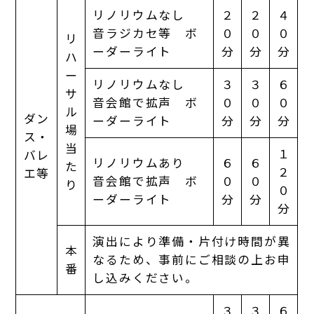
リノリウムなし
２
２
４
音ラジカセ等 ボ
０
０
０
リ
ーダーライト
分
分
分
ハ
ー
リノリウムなし
３
３
６
サ
音会館で拡声 ボ
０
０
０
ル
ダン
ーダーライト
分
分
分
場
ス・
当
１
バレ
リノリウムあり
６
６
た
２
エ等
音会館で拡声 ボ
０
０
り
０
ーダーライト
分
分
分
演出により準備・片付け時間が異
本
なるため、事前にご相談の上お申
番
し込みください。
３
３
６