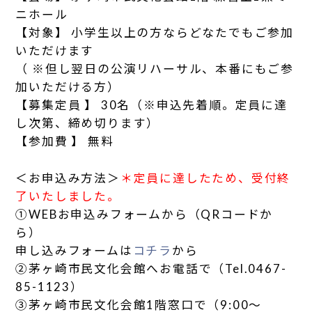
ニホール
【対象】 小学生以上の方ならどなたでもご参加
いただけます
（ ※但し翌日の公演リハーサル、本番にもご参
加いただける方）
【募集定員 】 30名（※申込先着順。定員に達
し次第、締め切ります）
【参加費 】 無料
＜お申込み方法＞
＊定員に達したため、受付終
了いたしました。
①WEBお申込みフォームから（QRコードか
ら）
申し込みフォームは
コチラ
から
②茅ヶ崎市民文化会館へお電話で（Tel.0467-
85-1123）
③茅ヶ崎市民文化会館1階窓口で（9:00～