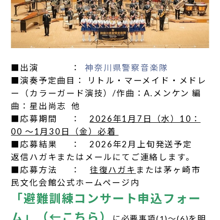
■出演 ：
神奈川県警察音楽隊
■演奏予定曲目： リトル・マーメイド・メドレ
ー（カラーガード演技）/作曲：A.メンケン 編
曲：星出尚志 他
■応募期間 ：
2026年1月7日（水）10：
00 ～1月30
日（金）必着
■応募結果 ： 2026年2月上旬発送予定
返信ハガキまたはメールにてご連絡します。
■応募方法 ：
往復ハガキ
または茅ヶ崎市
民文化会館公式ホームページ内
「避難訓練コンサート申込フォー
ム」（←こちら）
に必要事項(1)～(6)を明