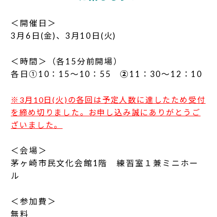
＜開催日＞
3月6日(金)、3月10日(火)
＜時間＞（各15分前開場）
各日①10：15～10：55
②
11：30～12：10
※3月10日(火)の各回は予定人数に達したため受付
を締め切りました。お申し込み誠にありがとうご
ざいました。
＜会場＞
茅ヶ崎市民文化会館1階 練習室１兼ミニホー
ル
＜参加費＞
無料