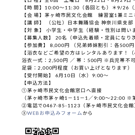
【時 間】10:00～11:30（各回とも）＊9/26（
【会 場】茅ヶ崎市民文化会館 練習室1兼ミニ
【講 師】 （公社）日本舞踊協会 神奈川県支部
【対 象】 小学生・中学生（経験・性別は問い
【募集人数】 20名（申込先着順・定員になり
【参加費】 8,000円 （兄弟姉妹割引：各50
【浴衣などご希望の方はレンタルあります！（
浴衣一式：2,500円 ／ 帯：500円 ※兵児帯不
足袋：2,000円程度（お買い上げとなります）
【受付開始】 6月10日（水）9:00～
【申込方法】
①茅ヶ崎市民文化会館窓口へ直接
（茅ヶ崎市茅ヶ崎1－11－1／9:00～22:00 
②電話で0467-85-1123（茅ヶ崎市民文化会
③
WEBお申込みフォーム
から