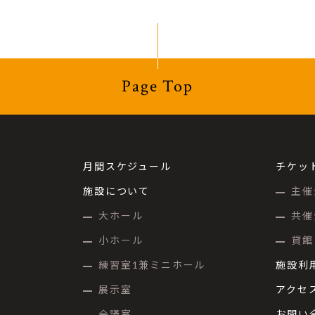
Page Top
月間スケジュール
チケッ
施設について
主催
大ホール
共催
小ホール
貸館
練習室1兼ミニホール
施設利
展示室
アクセ
会議室
お問い