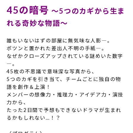
45
の暗号
〜5つのカギから生ま
れる奇妙な物語〜
誰もいないはずの部屋に無気味な人影―。
ポツンと置かれた差出人不明の手紙―。
なぜかクローズアップされている謎めいた数字
―。
45枚の不思議で意味深な写真から、
5つのカギを引き当て、チームごとに独自の物
語を創作＆上演！
メンバーの想像力・推理力・アイデア力・演技
力から、
たった2日間で予想もできないドラマが生まれ
るかもしれない…！？