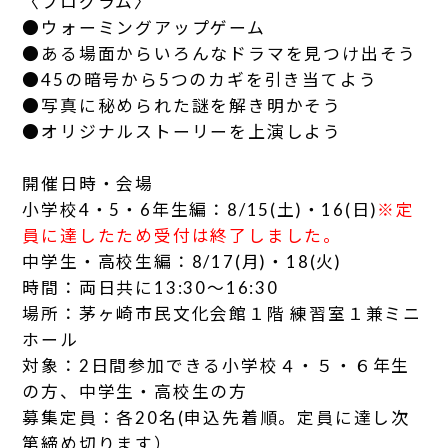
〈プログラム〉
●ウォーミングアップゲーム
●ある場面からいろんなドラマを見つけ出そう
●45の暗号から5つのカギを引き当てよう
●写真に秘められた謎を解き明かそう
●オリジナルストーリーを上演しよう
開催日時・会場
小学校4・5・6年生編：8/15(土)・16(日)
※定
員に達したため受付は終了しました。
中学生・高校生編：
8/17(月)・18(火)
時間：両日共に13:30～16:30
場所：茅ヶ崎市民文化会館１階 練習室１兼ミニ
ホール
対象：2日間参加できる小学校４・５・６年生
の方、中学生・高校生の方
募集定員：各20名(申込先着順。定員に達し次
第締め切ります）