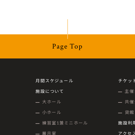
Page Top
月間スケジュール
チケッ
施設について
主催
大ホール
共催
小ホール
貸館
練習室1兼ミニホール
施設利
展示室
アクセ