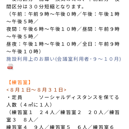
間区分は３０分短縮となります。
（午前：午前９時～午後０時／午後：午後１時
～午後５時／
夜間：午後６時～午後１０時／昼間：午前９時
～午後５時／
昼夜：午後１時～午後１０時／全日：午前９時
～午後１０時）
施設利用上のお願い(会議室利用者･９～１０月)
【練習室】
<８月１日～８月３１日>
・定員 ソーシャルディスタンスを保てる
人数（４㎡に１人）
（練習室１ ２４人／練習室２ ２０人／練習
室３ ８人／
練習室４ ９人／練習室５ ６人／練習室６