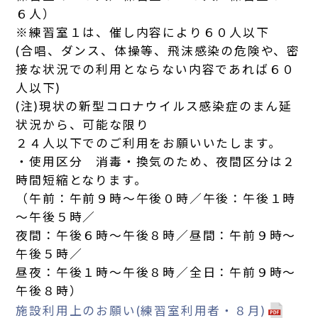
６人）
※練習室１は、催し内容により６０人以下
(合唱、ダンス、体操等、飛沫感染の危険や、密
接な状況での利用とならない内容であれば６０
人以下)
(注)現状の新型コロナウイルス感染症のまん延
状況から、可能な限り
２４人以下でのご利用をお願いいたします。
・使用区分 消毒・換気のため、夜間区分は２
時間短縮となります。
（午前：午前９時～午後０時／午後：午後１時
～午後５時／
夜間：午後６時～午後８時／昼間：午前９時～
午後５時／
昼夜：午後１時～午後８時／全日：午前９時～
午後８時）
施設利用上のお願い(練習室利用者・８月)