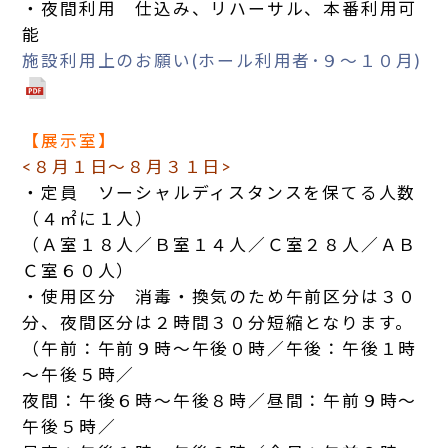
・夜間利用 仕込み、リハーサル、本番利用可
能
施設利用上のお願い(ホール利用者･９～１０月)
【展示室】
<８月１日～８月３１日>
・定員 ソーシャルディスタンスを保てる人数
（４㎡に１人）
（Ａ室１８人／Ｂ室１４人／Ｃ室２８人／ＡＢ
Ｃ室６０人）
・使用区分 消毒・換気のため午前区分は３０
分、夜間区分は２時間３０分短縮となります。
（午前：午前９時～午後０時／午後：午後１時
～午後５時／
夜間：午後６時～午後８時／昼間：午前９時～
午後５時／