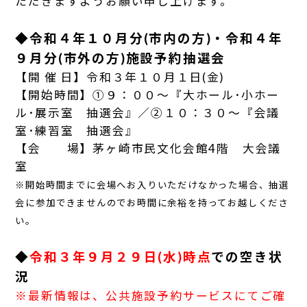
ただきますようお願い申し上げます。
◆令和４年１０月分(市内の方)・令和４年
９月分(市外の方)施設予約抽選会
【開 催 日】令和３年１０月１日(金)
【開始時間】①９：００～『大ホール･小ホー
ル･展示室 抽選会』／②１０：３０～『会議
室･練習室 抽選会』
【会 場】茅ヶ崎市民文化会館4階 大会議
室
※開始時間までに会場へお入りいただけなかった場合、抽選
会に参加できませんのでお時間に余裕を持ってお越しくださ
い。
◆
令和３年９月２９日(水)時点
での空き状
況
※最新情報は、公共施設予約サービスにてご確