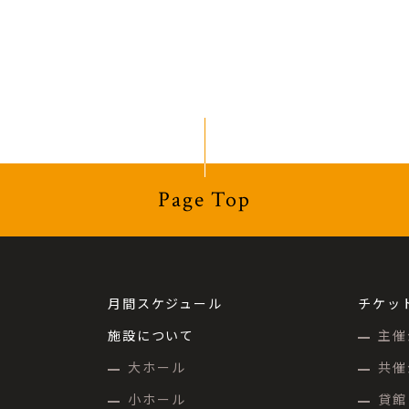
Page Top
月間スケジュール
チケッ
施設について
主催
大ホール
共催
小ホール
貸館