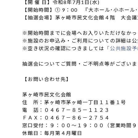
【開 催 日】令和8年7月1日(水)
【開始時間】① 9：00 『大ホール･小ホール･
【抽選会場】茅ヶ崎市民文化会館４階 大会議
※開始時間までに会場へお入りいただけなかっ
※施設のお申込み・ご利用についての詳細は公
※空き状況の確認につきましては
「公共施設予
抽選会についてご質問・ご不明点等がございま
【お問い合わせ先】
茅ヶ崎市民文化会館
住 所：茅ヶ崎市茅ヶ崎一丁目１１番１号
電 話：０４６７－８５－１１２３
ＦＡＸ：０４６７－８６－２７５４
窓口受付：９：００～１９：００（営業時間９
休館日：毎月第４月曜日