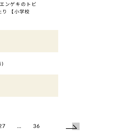
「エンゲキのトビ
たり 【小学校
)
27
…
36