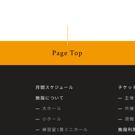
Page Top
月間スケジュール
チケッ
施設について
主催
大ホール
共催
小ホール
貸館
練習室1兼ミニホール
施設利